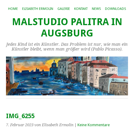
HOME
ELISABETH ERMOLIN
GALERIE
KONTAKT
NEWS
DOWNLOADS
MALSTUDIO PALITRA IN
AUGSBURG
Jedes Kind ist ein Künstler. Das Problem ist nur, wie man ein
Künstler bleibt, wenn man größer wird (Pablo Picasso).
IMG_6255
7. Februar 2023
von Elisabeth Ermolin
|
Keine Kommentare