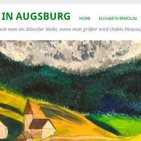
 IN AUGSBURG
HOME
ELISABETH ERMOLIN
, wie man ein Künstler bleibt, wenn man größer wird (Pablo Picasso)