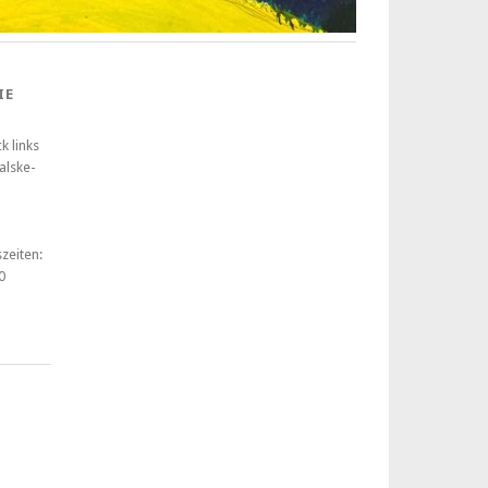
IE
k links
alske-
zeiten:
0