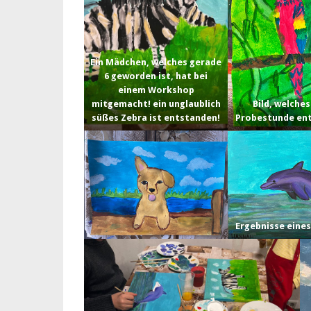
Ein Mädchen, welches gerade
6 geworden ist, hat bei
einem Workshop
mitgemacht! ein unglaublich
Bild, welches
süßes Zebra ist entstanden!
Probestunde ent
Ergebnisse eine