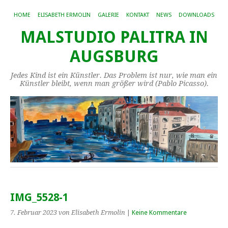
HOME
ELISABETH ERMOLIN
GALERIE
KONTAKT
NEWS
DOWNLOADS
MALSTUDIO PALITRA IN
AUGSBURG
Jedes Kind ist ein Künstler. Das Problem ist nur, wie man ein
Künstler bleibt, wenn man größer wird (Pablo Picasso).
IMG_5528-1
7. Februar 2023
von Elisabeth Ermolin
|
Keine Kommentare