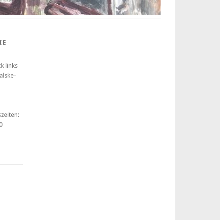
IE
k links
alske-
zeiten:
0