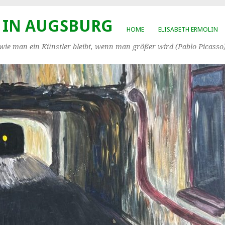
 IN AUGSBURG
HOME
ELISABETH ERMOLIN
, wie man ein Künstler bleibt, wenn man größer wird (Pablo Picasso)