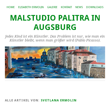
HOME
ELISABETH ERMOLIN
GALERIE
KONTAKT
NEWS
DOWNLOADS
MALSTUDIO PALITRA IN
AUGSBURG
Jedes Kind ist ein Künstler. Das Problem ist nur, wie man ein
Künstler bleibt, wenn man größer wird (Pablo Picasso).
ALLE ARTIKEL VON:
SVETLANA ERMOLIN